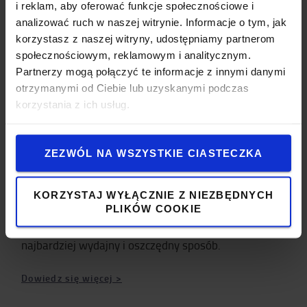
i reklam, aby oferować funkcje społecznościowe i
koszty i zwiększyć produktywność dzięki
analizować ruch w naszej witrynie. Informacje o tym, jak
optymalnemu rozwiązaniu w zakresie składowania.
korzystasz z naszej witryny, udostępniamy partnerom
społecznościowym, reklamowym i analitycznym.
Dowiedz się więcej >
Partnerzy mogą połączyć te informacje z innymi danymi
otrzymanymi od Ciebie lub uzyskanymi podczas
korzystania z ich usług.
Działalność produkcyjna
ZEZWÓL NA WSZYSTKIE CIASTECZKA
Jednym z głównych obszarów, w których służymy
pomocą, jest działalność produkcyjna. Jesteśmy
dumni z tego, że możemy dostarczać Państwu
KORZYSTAJ WYŁĄCZNIE Z NIEZBĘDNYCH
PLIKÓW COOKIE
najlepsze rozwiązania przyczyniające się do
prowadzenia działalności produkcyjnej w jak
najbardziej wydajny i oszczędny sposób.
Dowiedz się więcej >