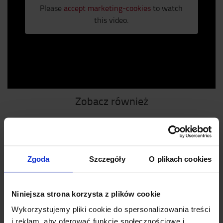
Please
accept marketing-cookies
to watch
this video.
Zobacz również
Obsługa przy pomocy pilota
Zgoda
Szczegóły
O plikach cookies
Skaner bezpieczeństwa
Niniejsza strona korzysta z plików cookie
Wykorzystujemy pliki cookie do spersonalizowania treści
i reklam, aby oferować funkcje społecznościowe i