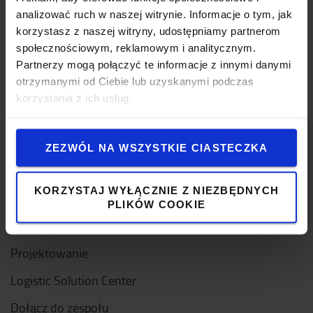
Najszybszy transporter palet dostępny obecnie
analizować ruch w naszej witrynie. Informacje o tym, jak
na rynku
korzystasz z naszej witryny, udostępniamy partnerom
społecznościowym, reklamowym i analitycznym.
Zasilanie w transporterach Radioshuttle
Partnerzy mogą połączyć te informacje z innymi danymi
otrzymanymi od Ciebie lub uzyskanymi podczas
korzystania z ich usług.
ZEZWÓL NA WSZYSTKIE CIASTECZKA
O Toyocie
KORZYSTAJ WYŁĄCZNIE Z NIEZBĘDNYCH
Kim jesteśmy?
PLIKÓW COOKIE
Dlaczego warto kupić Toyotę
Projektowanie
Logistic Solution Center
Dołącz do zespołu