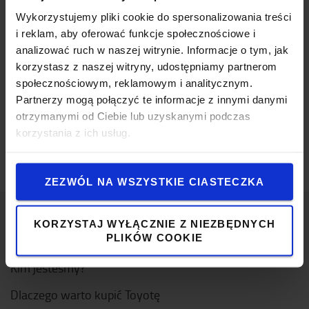
Wykorzystujemy pliki cookie do spersonalizowania treści
Inwentaryzacja towaru
i reklam, aby oferować funkcje społecznościowe i
analizować ruch w naszej witrynie. Informacje o tym, jak
korzystasz z naszej witryny, udostępniamy partnerom
Najszybszy transporter palet dostępny obecnie
społecznościowym, reklamowym i analitycznym.
na rynku
Partnerzy mogą połączyć te informacje z innymi danymi
otrzymanymi od Ciebie lub uzyskanymi podczas
korzystania z ich usług.
Skaner bezpieczeństwa
ZEZWÓL NA WSZYSTKIE CIASTECZKA
KORZYSTAJ WYŁĄCZNIE Z NIEZBĘDNYCH
PLIKÓW COOKIE
O Toyocie
Kim jesteśmy?
Dlaczego warto kupić Toyotę