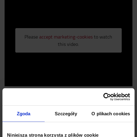
Please
accept marketing-cookies
to watch
this video.
Zobacz również
Zgoda
Szczegóły
O plikach cookies
Obsługa przy pomocy pilota
Niniejsza strona korzysta z plików cookie