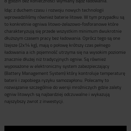
8 godzin bez konieczności wymiany bądź ładowania.
Idąc z duchem czasu i rozwoju nowych technologii
wprowadziliśmy również baterie litowe. W tym przypadku są
to konkretnie ogniwa litowo-żelazowo-fosforanowe które
charakteryzują się przede wszystkim minimum dwukrotnie
dłuższym czasem pracy bez ładowania. Oprócz tego są one
lżejsze (2x14 kg), mają o połowę krótszy czas pełnego
ładowania a ich pojemność utrzyma się na wysokim poziomie
znacznie dłużej niż tradycyjnych ogniw. Są również
wyposażone w elektroniczny system zabezpieczający
(Battery Management System) który kontroluje temperaturę
baterii i zapobiega ryzyku samozapłonu. Polecamy to
rozwiązanie szczególnie do wersji mroźniczych gdzie zalety
ogniw litowych są najbardziej odczuwalne i wykazują
najszybszy zwrot z inwestycji.