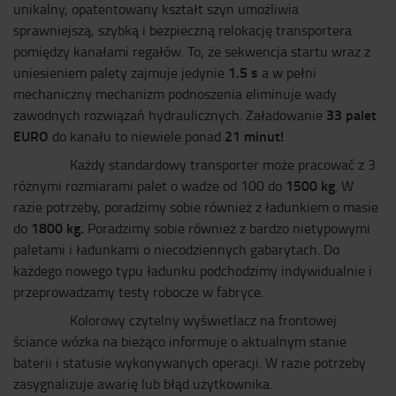
unikalny, opatentowany kształt szyn umożliwia
sprawniejszą, szybką i bezpieczną relokację transportera
pomiędzy kanałami regałów. To, że sekwencja startu wraz z
1.5 s
uniesieniem palety zajmuje jedynie
a w pełni
mechaniczny mechanizm podnoszenia eliminuje wady
33 palet
zawodnych rozwiązań hydraulicznych. Załadowanie
EURO
21 minut!
do kanału to niewiele ponad
Każdy standardowy transporter może pracować z 3
1500 kg
różnymi rozmiarami palet o wadze od 100 do
. W
razie potrzeby, poradzimy sobie również z ładunkiem o masie
1800 kg.
do
Poradzimy sobie również z bardzo nietypowymi
paletami i ładunkami o niecodziennych gabarytach. Do
każdego nowego typu ładunku podchodzimy indywidualnie i
przeprowadzamy testy robocze w fabryce.
Kolorowy czytelny wyświetlacz na frontowej
ściance wózka na bieżąco informuje o aktualnym stanie
baterii i statusie wykonywanych operacji. W razie potrzeby
zasygnalizuje awarię lub błąd użytkownika.