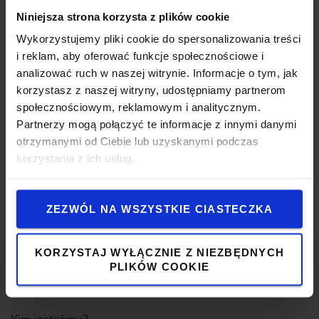
Niniejsza strona korzysta z plików cookie
Wykorzystujemy pliki cookie do spersonalizowania treści
Inwentaryzacja towaru
i reklam, aby oferować funkcje społecznościowe i
analizować ruch w naszej witrynie. Informacje o tym, jak
Skaner bezpieczeństwa
korzystasz z naszej witryny, udostępniamy partnerom
społecznościowym, reklamowym i analitycznym.
Partnerzy mogą połączyć te informacje z innymi danymi
Obsługa przy pomocy pilota
otrzymanymi od Ciebie lub uzyskanymi podczas
korzystania z ich usług.
Zasilanie w transporterach Radioshuttle
ZEZWÓL NA WSZYSTKIE CIASTECZKA
KORZYSTAJ WYŁĄCZNIE Z NIEZBĘDNYCH
PLIKÓW COOKIE
O Toyocie