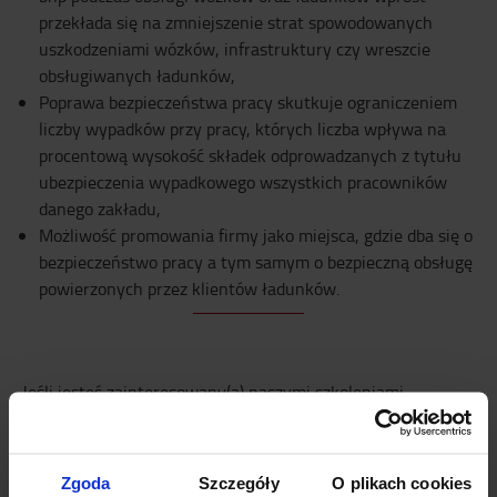
przekłada się na zmniejszenie strat spowodowanych
uszkodzeniami wózków, infrastruktury czy wreszcie
obsługiwanych ładunków,
Poprawa bezpieczeństwa pracy skutkuje ograniczeniem
liczby wypadków przy pracy, których liczba wpływa na
procentową wysokość składek odprowadzanych z tytułu
ubezpieczenia wypadkowego wszystkich pracowników
danego zakładu,
Możliwość promowania firmy jako miejsca, gdzie dba się o
bezpieczeństwo pracy a tym samym o bezpieczną obsługę
powierzonych przez klientów ładunków.
Jeśli jesteś zainteresowany(a) naszymi szkoleniami,
prosimy o kontakt za pośrednictwem tego formularza.
Zgoda
Szczegóły
O plikach cookies