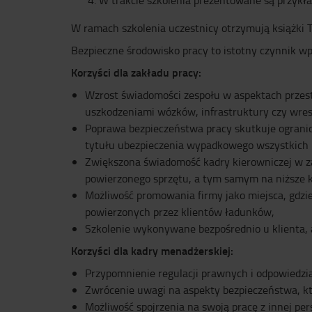
W trakcie szkolenia prezentowane są przykła
W ramach szkolenia uczestnicy otrzymują książki 
Bezpieczne środowisko pracy to istotny czynnik w
Korzyści dla zakładu pracy:
Wzrost świadomości zespołu w aspektach przes
uszkodzeniami wózków, infrastruktury czy wre
Poprawa bezpieczeństwa pracy skutkuje ograni
tytułu ubezpieczenia wypadkowego wszystkich
Zwiększona świadomość kadry kierowniczej w z
powierzonego sprzętu, a tym samym na niższe ko
Możliwość promowania firmy jako miejsca, gdzi
powierzonych przez klientów ładunków,
Szkolenie wykonywane bezpośrednio u klienta, 
Korzyści dla kadry menadżerskiej:
Przypomnienie regulacji prawnych i odpowiedzi
Zwrócenie uwagi na aspekty bezpieczeństwa, k
Możliwość spojrzenia na swoją pracę z innej pe