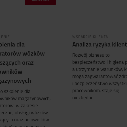
LENIE
WSPARCIE KLIENTA
olenia dla
Analiza ryzyka klien
ratorów wózków
Rozwój biznesu to
szących oraz
bezpieczeństwo i higiena 
a utrzymanie warunków, k
owników
mogą zagwarantować zdr
azynowych
i bezpieczeństwo wszystk
pracownikom, staje się
to szkolenie dla
niezbędne.
owników magazynowych,
atorów w zakresie
iecznej obsługi wózków
zących oraz holowników
gników) magazynowych.