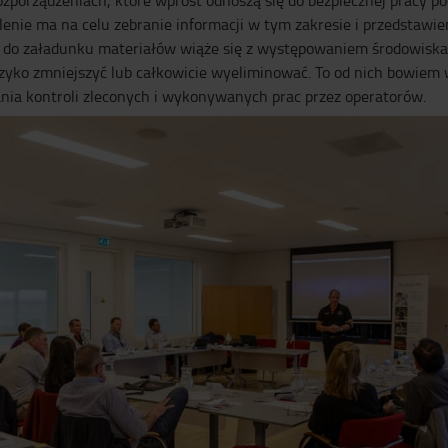
ozporządzeniach, które wprost odnoszą się do bezpiecznej pracy p
nie ma na celu zebranie informacji w tym zakresie i przedstawie
m do załadunku materiałów wiąże się z występowaniem środowiska
yko zmniejszyć lub całkowicie wyeliminować. To od nich bowiem 
nia kontroli zleconych i wykonywanych prac przez operatorów.