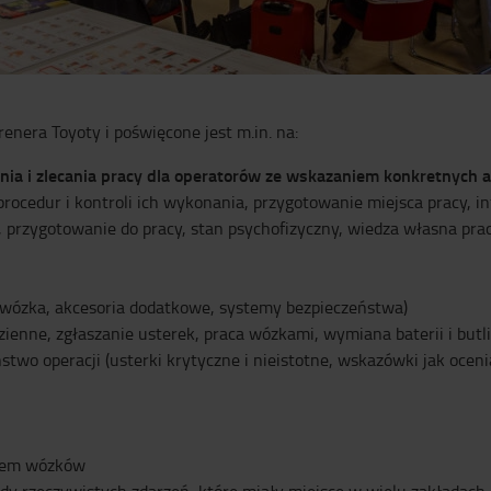
enera Toyoty i poświęcone jest m.in. na:
ia i zlecania pracy dla operatorów ze wskazaniem konkretnych
rocedur i kontroli ich wykonania, przygotowanie miejsca pracy, i
, przygotowanie do pracy, stan psychofizyczny, wiedza własna p
 wózka, akcesoria dodatkowe, systemy bezpieczeństwa)
ienne, zgłaszanie usterek, praca wózkami, wymiana baterii i butl
wo operacji (usterki krytyczne i nieistotne, wskazówki jak oceniać
ałem wózków