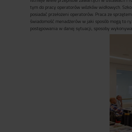
Istnieje wiele przepisów zawartych w ustawach i r
tym do pracy operatorów wózków widłowych. Szkole
posiadać przełożeni operatorów. Praca ze sprzęte
świadomość menadżerów w jaki sposób mogą to ryz
postępowania w danej sytuacji, sposoby wykonywa