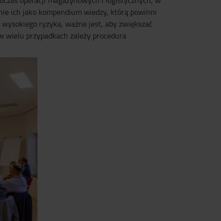
odczas operacji magazynowych i logistycznych, w
nie ich jako kompendium wiedzy, którą powinni
 wysokiego ryzyka, ważne jest, aby zwiększać
w wielu przypadkach zależy procedura