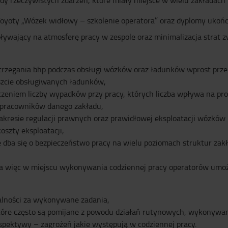
dy rzeczywistych zdarzeń, które miały miejsce w wielu zakładach 
Toyoty „Wózek widłowy – szkolenie operatora” oraz dyplomy ukońc
pływający na atmosferę pracy w zespole oraz minimalizacja strat 
trzegania bhp podczas obsługi wózków oraz ładunków wprost prze
szcie obsługiwanych ładunków,
czeniem liczby wypadków przy pracy, których liczba wpływa na p
 pracowników danego zakładu,
akresie regulacji prawnych oraz prawidłowej eksploatacji wózkó
szty eksploatacji,
e dba się o bezpieczeństwo pracy na wielu poziomach struktur za
a więc w miejscu wykonywania codziennej pracy operatorów umożl
alności za wykonywane zadania,
tóre często są pomijane z powodu działań rutynowych, wykonywa
rspektywy – zagrożeń jakie występują w codziennej pracy.