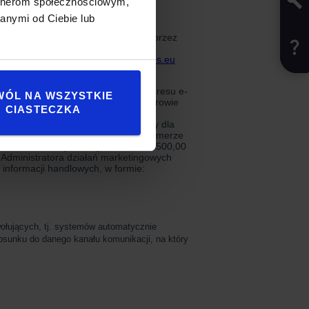
artnerom społecznościowym,
anymi od Ciebie lub
WÓL NA WSZYSTKIE
CIASTECZKA