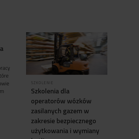
ta
pracy
tóre
owie
SZKOLENIE
Szkolenia dla
im
operatorów wózków
zasilanych gazem w
zakresie bezpiecznego
użytkowania i wymiany