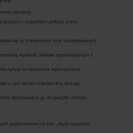
pracy.
zenia szkolenia.
związanych z wypadkami podczas pracy.
kłada się na zmniejszenie strat spowodowanych
rocentową wysokość składek odprowadzanych z
w ma wpływ na bezpieczne wykorzystanie
kładu a tym samym o bezpieczną obsługę
iwia dostosowanie go do specyfiki zakładu.
nych podświadomie lub tzw. „złych nawyków”,