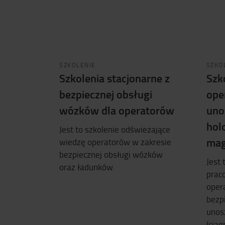
SZKOLENIE
SZKO
Szkolenia stacjonarne z
Szk
bezpiecznej obsługi
ope
wózków dla operatorów
uno
hol
Jest to szkolenie odświeżające
mag
wiedzę operatorów w zakresie
bezpiecznej obsługi wózków
Jest 
oraz ładunków.
prac
oper
bezp
unos
(cią