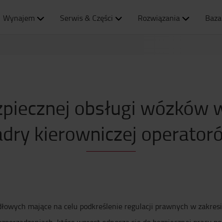
Wynajem
Serwis & Części
Rozwiązania
Baza
zpiecznej obsługi wózków 
adry kierowniczej operator
owych mające na celu podkreślenie regulacji prawnych w zakresi